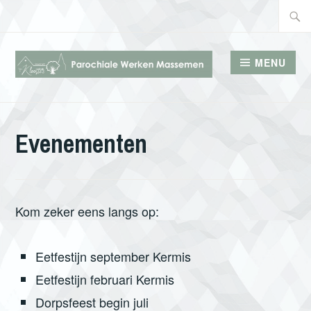
Doorgaan
Zoeke
naar
naar:
inhoud
MENU
PAROCHIALE WERKEN
MASSEMEN
Evenementen
Kom zeker eens langs op:
Eetfestijn september Kermis
Eetfestijn februari Kermis
Dorpsfeest begin juli