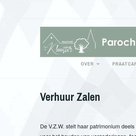
Doorgaan
naar
inhoud
OVER
PRAATCAF
Verhuur Zalen
De V.Z.W. stelt haar patrimonium deels 