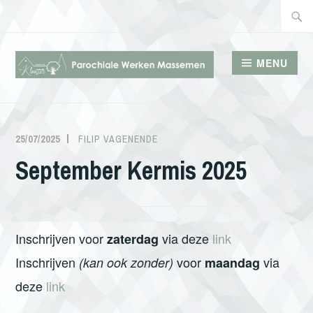
Doorgaan
Zoeke
naar
naar:
inhoud
MENU
PAROCHIALE WERKEN
MASSEMEN
25/07/2025
FILIP VAGENENDE
September Kermis 2025
Inschrijven voor
via deze
link
zaterdag
Inschrijven
voor
via
(kan ook zonder)
maandag
deze
link