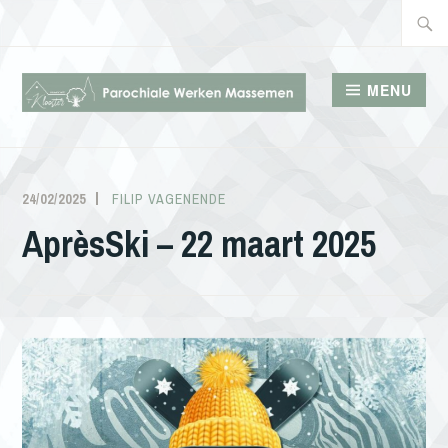
Doorgaan
Zoeke
naar
naar:
inhoud
MENU
PAROCHIALE WERKEN
MASSEMEN
24/02/2025
FILIP VAGENENDE
AprèsSki – 22 maart 2025